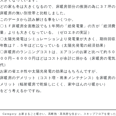
どの家も冬は大きくなるので、床暖房部分の推測の為に３７坪の
床暖房の無い別世帯と比較しました。
このデータから読み解ける事をいくつか。
〇１Ｆ床暖房全面敷設でも１年間の「総発電量」の方が「総消費
量」よりも大きくなっている。（ゼロエネの実証）
〇太陽光発電はシミュレーションより発電量が大きく、期待回収
年数は７．５年ほどになっている（太陽光発電の経済効果）
〇床暖房のランニングコストは、エアコンのお家と比べて約５０
００円～６０００円ほどはコストが余計に掛かる（床暖房の電気
代）
お家の省エネ性や太陽光発電の効果はもちろんですが、
床暖房のデメリット（コスト増・将来メンテナンス）を床暖房の
メリット（輻射暖房で乾燥しにくく、家中ほんのり暖かい）
をどう考えるかですね。
Category: お家まるごと暖かい。高断熱・高気密な住まい。スキップフロアを使った