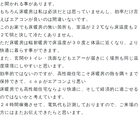
と聞かれる事があります。
もちろん床暖房は私は必須だとは思っていませんし、効率だけ言
えばエアコンが良いのは間違いないです。
このお家でも床暖房の無い箇所も、室温が２２℃なら床温度も２
２℃弱と決して冷たくありません。
ただ床暖房は輻射暖房で床温度が３０度と体温に近くなり、より
快適に暮らす事ができます。
また、玄関やトイレ・洗面などもエアーが届きにく場所も同じ温
度環境にしやすいと思います。
効率的ではないのですが、高性能住宅こそ床暖房の熱を隅々まで
保持できて、ｃｏｐがエアコンより悪い
床暖房でも高性能住宅ならより快適に、そして経済的に過ごせる
のではないかと考えています。
２４時間稼働させて、電気代も計測しておりますので、ご来場の
方にはまたお伝えできたらと思います。