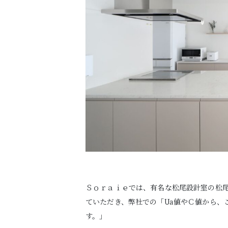
Ｓｏｒａｉｅでは、有名な松尾設計室の松
ていただき、弊社での「Ua値やＣ値から、
す。」