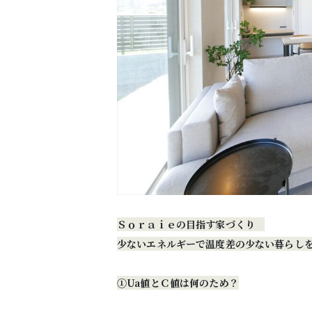
Ｓｏｒａｉｅの目指す家づくり
少ないエネルギーで温度差の少ない暮らし
①Ua値とＣ値は何のため？