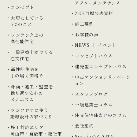
アフターメンテナンス
コンセプト
ZEH目標公表資料
大切にしている
施工事例
5つのこと
お客様の声
ワンランク上の
高性能住宅
NEWS ｜ イベント
一級建築士がつくる
コンセプトハウス
注文住宅
建売型コンセプトハウス
高性能住宅を
手の届く価格で
中古マンションリノベーシ
ョン
計画・施工・監査を
繰り返す安心の
スタッフブログ
メカニズム
一級建築士コラム
ワンフロアに使う
注文住宅住まいのコラム
動線設計の家づくり
会社案内
施工対応エリア
岡山市
・
倉敷市
・総社市
Soraieつくりびと