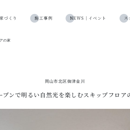
eの家づくり
施工事例
NEWS｜イベント
ス
アの家
岡山市北区御津金川
ープンで明るい自然光を楽しむスキップフロア