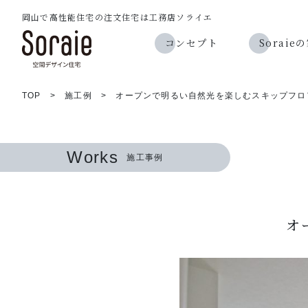
岡山で高性能住宅の注文住宅は工務店ソライエ
コンセプト
Sorai
TOP
>
施工例
>
オープンで明るい自然光を楽しむスキップフロ
Works
施工事例
オ