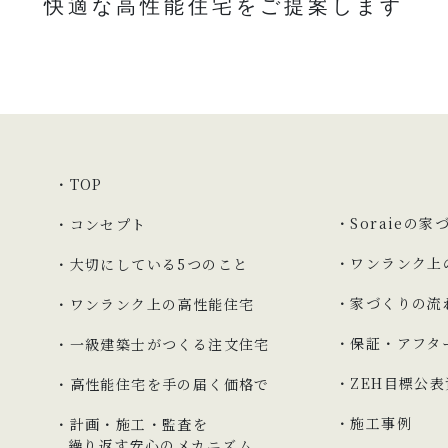
快適な高性能住宅をご提案します
TOP
Soraieの家
コンセプト
ワンランク上
大切にしている
5つのこと
家づくりの流
ワンランク上の
高性能住宅
保証・
アフタ
一級建築士がつくる
注文住宅
ZEH目標公
高性能住宅を
手の届く価格で
施工事例
計画・施工・監査を
繰り返す安心の
メカニズム