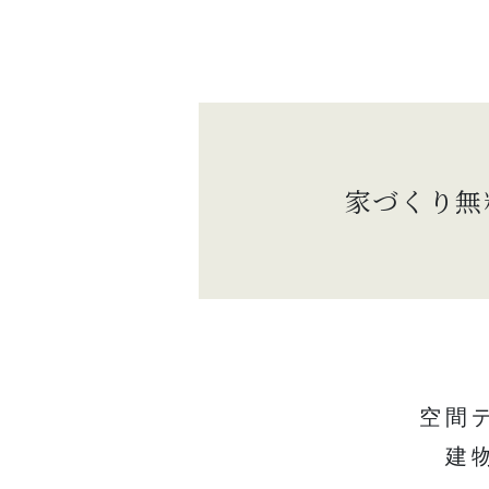
家づくり無
空間
建