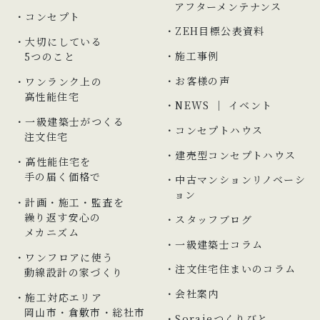
アフターメンテナンス
コンセプト
ZEH目標公表資料
大切にしている
施工事例
5つのこと
お客様の声
ワンランク上の
高性能住宅
NEWS ｜ イベント
一級建築士がつくる
コンセプトハウス
注文住宅
建売型コンセプトハウス
高性能住宅を
手の届く価格で
中古マンションリノベーシ
ョン
計画・施工・監査を
繰り返す安心の
スタッフブログ
メカニズム
一級建築士コラム
ワンフロアに使う
注文住宅住まいのコラム
動線設計の家づくり
会社案内
施工対応エリア
岡山市
・
倉敷市
・総社市
Soraieつくりびと