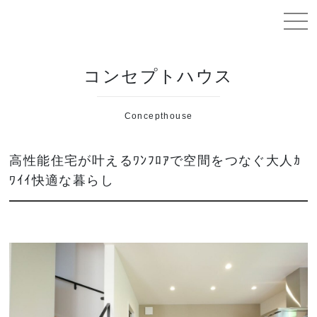
岡山で高性能住宅の注文住宅は工務店ソライエ
コンセプトハウス
Concepthouse
高性能住宅が叶えるﾜﾝﾌﾛｱで空間をつなぐ大人ｶ
ﾜｲｲ快適な暮らし